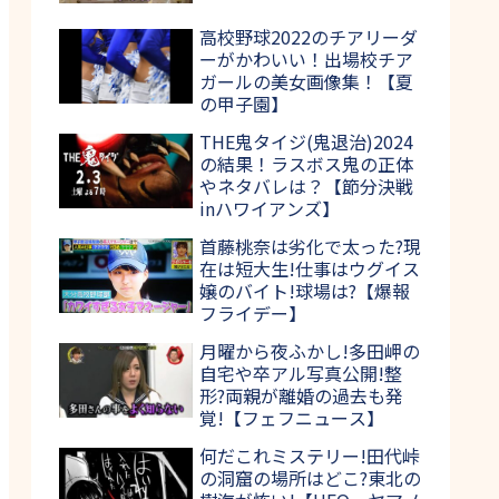
高校野球2022のチアリーダ
ーがかわいい！出場校チア
ガールの美女画像集！【夏
の甲子園】
THE鬼タイジ(鬼退治)2024
の結果！ラスボス鬼の正体
やネタバレは？【節分決戦
inハワイアンズ】
首藤桃奈は劣化で太った?現
在は短大生!仕事はウグイス
嬢のバイト!球場は?【爆報
フライデー】
月曜から夜ふかし!多田岬の
自宅や卒アル写真公開!整
形?両親が離婚の過去も発
覚!【フェフニュース】
何だこれミステリー!田代峠
の洞窟の場所はどこ?東北の