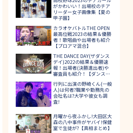
がかわいい！出場校のチア
リーダー女子画像集【夏の
甲子園】
カラオケバトルTHE OPEN
最高位戦2023の結果＆優勝
者！歌唱曲や出場者も紹介
【プロアマ混合】
THE DANCE DAY(ザダンス
デイ)2022の結果＆優勝速
報！出場者(決勝進出者)や
審査員も紹介！【ダンス日
本一決定戦】
行列に出演の野崎くん(一般
人)は何者?職業や勤務先の
会社名は?大学や彼女も調
査!
月曜から夜ふかし!大田区大
森の八中事件がヤバイ!保健
室で生徒が?【真相まとめ】