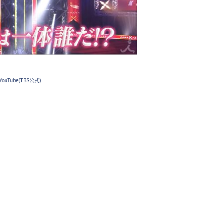
ouTube(TBS公式)