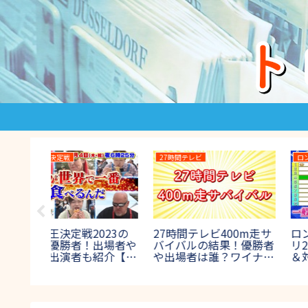
THE鬼タイジ
消えた天才
鬼退
THE鬼タイジ(鬼退
国母和宏が消えた天才
結果！ラス
治)2024の結果！ラスボ
SPで現在世界一に!腰
ネタバレ
ス鬼の正体やネタバレ
ン騒動の真相を初告白
ックフェ
は？【節分決戦inハワイ
【2017年8月27日放送
アンズ】