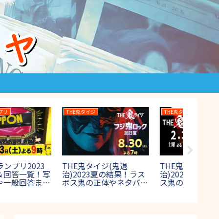
高校野球
THEカラオケ★バトル
水曜日のダ
高校野球2023のチアガ
カラオケバトルTHE
日本人
ールがかわいい！出場校
OPEN最高位戦2023の結
2023
のチアリーダー女子画像
果＆優勝者！歌唱曲や出
順位1
集【夏の甲子園】
場者も紹介【プロアマ混
【水曜
合】
ン】