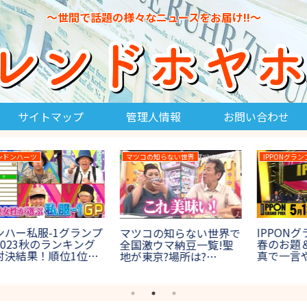
～世間で話題の様々なニュースをお届け!!～
サイトマップ
管理人情報
お問い合わせ
27時間テレビ
爆報!THEフライデー
27時間テレビ2023 マラ
首藤桃奈は劣化で太っ
パ
ソンの結果速報！100キ
た?現在は短大生!仕事は
!
ロマラソンの優勝者や出
ウグイス嬢のバイト!球
】
場者は誰？【賞金1000
場は?【爆報フライデ
万円】
ー】