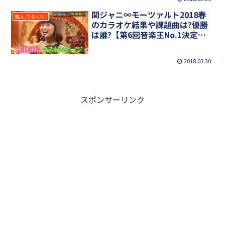
関ジャニ∞モーツァルト2018春
美人/かわいい
のカラオケ結果や課題曲は?優勝
は誰?【第6回音楽王No.1決定戦3
時間SP】
2018.03.30
スポンサーリンク