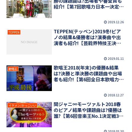
勝の課題曲は?出場者や審査員も
紹介!【第7回歌唱力日本一決定
戦】
2019.12.26
TEPPEN(テッペン)2019冬!ピア
TEPPEN
ノの結果&優勝者は?演奏曲や出
演者も紹介!【芸能界特技王決定
戦】
2019.01.11
歌唱王2018(年末)の優勝&結果
歌唱王
は?決勝と準決勝の課題曲や出場
者も紹介!【第6回全日本歌唱力選
手権】
2018.12.27
関ジャニ∞モーツァルト2018春
イケメン/かっこいい
のピアノ結果や課題曲は?優勝は
誰?【第6回音楽王No.1決定戦3時
間SP】
2018.03.30