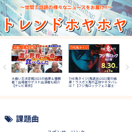
～世間で話題の様々なニュースをお届け!!～
大食い王決定戦
THE鬼タイジ
イ
大食い王決定戦2023の結果＆優勝
位
THE鬼タイジ(鬼退治)2023夏の結
ナイ
者！出場者やゲスト出演者も紹介
曲や
果！ラスボス鬼の正体やネタバレ
の結
【テレビ東京】
は？【フジ鬼ロックフェス富士
結婚
山】
課題曲