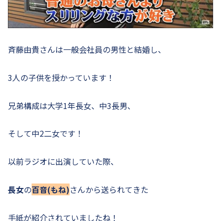
斉藤由貴さんは一般会社員の男性と結婚し、
3人の子供を授かっています！
兄弟構成は大学1年長女、中3長男、
そして中2二女です！
以前ラジオに出演していた際、
長女
の
百音(もね)
さんから送られてきた
手紙が紹介されていましたね！