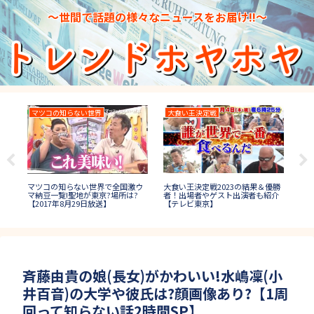
～世間で話題の様々なニュースをお届け!!～
マツコの知らない世界
大食い王決定戦
2
大食い王決定戦2023の結果＆優勝
位
27
マツコの知らない世界で全国激ウ
者！出場者やゲスト出演者も紹介
曲や
速報
マ納豆一覧!聖地が東京?場所は?
【テレビ東京】
出場
【2017年8月29日放送】
斉藤由貴の娘(長女)がかわいい!水嶋凜(小
井百音)の大学や彼氏は?顔画像あり?【1周
回って知らない話2時間SP】