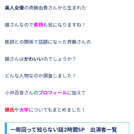
美人女優
の斉藤由貴さんから生まれた
娘さんなので
素顔
も気になりますね！
医師との関係で話題になった斉藤さんの
娘さんは
かわいい
のでしょうか？
どんな人物なのか調査しました！
小井百音さんの
プロフィール
に加えて
彼氏
や
大学
についてもまとめました！
一周回って知らない話2時間SP 出演者一覧