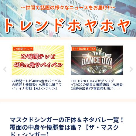
～世間で話題の様々なニュースをお届け!!～
27時間テレビ
THE DANCE DAY
2
THE DANCE DAY(ザダンスデ
の八
27時間テレビ400m走サバイバル
27
イ)2022の結果＆優勝速報！出場者
?
の結果！優勝者や出場者は誰？ワ
速報
(決勝進出者)や審査員も紹介！
イナイナ参戦【鬼レンチャン】
出場
【ダンス日本一決定戦】
マスクドシンガーの正体＆ネタバレ一覧！
覆面の中身や優勝者は誰？【ザ・マスク
ド・シンガー】