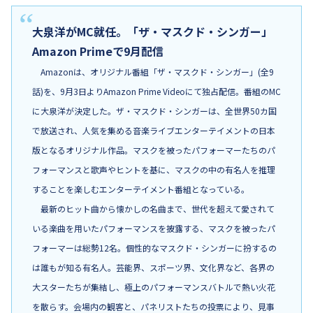
大泉洋がMC就任。「ザ・マスクド・シンガー」
Amazon Primeで9月配信
Amazonは、オリジナル番組「ザ・マスクド・シンガー」(全9
話)を、9月3日よりAmazon Prime Videoにて独占配信。番組のMC
に大泉洋が決定した。ザ・マスクド・シンガーは、全世界50カ国
で放送され、人気を集める音楽ライブエンターテイメントの日本
版となるオリジナル作品。マスクを被ったパフォーマーたちのパ
フォーマンスと歌声やヒントを基に、マスクの中の有名人を推理
することを楽しむエンターテイメント番組となっている。
最新のヒット曲から懐かしの名曲まで、世代を超えて愛されて
いる楽曲を用いたパフォーマンスを披露する、マスクを被ったパ
フォーマーは総勢12名。個性的なマスクド・シンガーに扮するの
は誰もが知る有名人。芸能界、スポーツ界、文化界など、各界の
大スターたちが集結し、極上のパフォーマンスバトルで熱い火花
を散らす。会場内の観客と、パネリストたちの投票により、見事