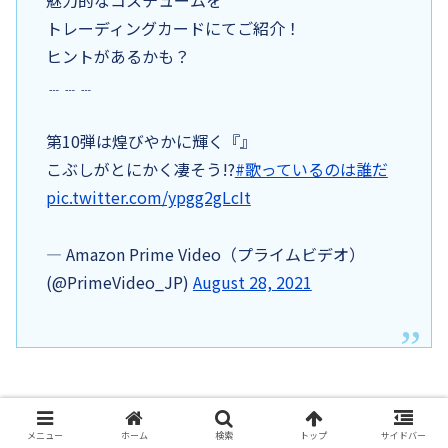
魅力的なコスチュームを
トレーディングカードにてご紹介！
ヒントがあるかも？
﹍﹍﹍
第10弾は煌びやかに輝く『』
こぶしがとにかく凄そう!?
#歌っているのは誰だ
pic.twitter.com/ypgg2gLcIt
— Amazon Prime Video（プライムビデオ）
(@PrimeVideo_JP)
August 28, 2021
エスカルゴ歌唱曲
メニュー
ホーム
検索
トップ
サイドバー
♪LiSA「紅蓮華」