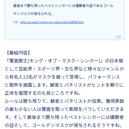
最後まで勝ち残ったベストシンガーには優勝者の証であるゴール
デンマスクが授与される。
引用：
https://av.watch.impress.co.jp/docs/news/1326766.html
【番組内容】
『覆面歌王(キング・オブ・マスク・シンガー)』の日本版
として芸能界・スポーツ界・文化界など様々なジャンルか
ら有名人12名がマスクを被って登場し、パフォーマンス
と歌声を披露します。観客とパネリストがヒントを頼りに
正体を推理するのも見どころですね。
ルールは勝ち残りで、観客とパネリストが投票。獲得票数
の最も少ない人は覆面を取って素顔をバラしていただきま
す。そして最後まで勝ち残ったベストシンガーには優勝者
の証そして、ゴールデンマスクが授与されるそうですね。