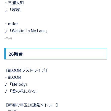
・三浦大知
♪「燦燦」
・milet
♪「Walkin’ In My Lane」
※50音順
26時台
【8LOOMラストライブ】
・8LOOM
♪「Melody」
♪「君の花になる」
【新春お年玉10連発メドレー】