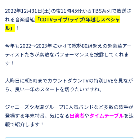
2022年12月31日(土)の夜11時45分からTBS系列で放送さ
れる音楽番組
「CDTVライブ!ライブ!年越しスペシャ
ル」
！
今年も2022→2023年にかけて総勢80組超えの超豪華アー
ティストたちが素敵なパフォーマンスを披露してくれま
す！
大晦日に朝5時までカウントダウンTVの特別LIVEを見なが
ら、良い一年のスタートを切りたいですね。
ジャニーズや坂道グループに人気バンドなど多数の歌手が
登場する年末特番、気になる
出演者
や
タイムテーブル
を速
報で紹介します！