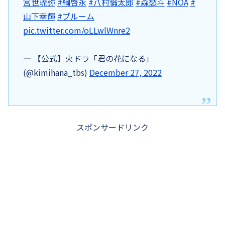
宮世琉弥
#綱啓永
#八村倫太郎
#森愁斗
#NOA
#
山下幸輝
#ブルーム
pic.twitter.com/oLLwlWnre2
— 【公式】火ドラ「君の花になる」
(@kimihana_tbs)
December 27, 2022
スポンサードリンク