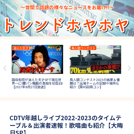
～世間で話題の様々なニュースをお届け!!～
消えた天才
鳥人間コンテスト
イ
がか
国母和宏が消えた天才SPで現在世
鳥人間コンテスト2023の結果＆優
ナイ
女
界一に!腰パン騒動の真相を初告白!
勝は？出場チームの記録や場所も
の結
【2017年8月27日放送】
紹介【第45回鳥コン】
結婚
CDTV年越しライブ2022-2023のタイムテ
ーブル＆出演者速報！歌唱曲も紹介【大晦
日SP】