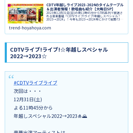
CDTV年越しライブ2023-2024のタイムテーブル
＆出演者情報！歌唱曲も紹介【大晦日SP】
2023年12月31日(日)の夜11時45分からTBS系列で放送さ
れる音楽番組「CDTVライブ!ライブ!年越しスペシャル！
2023→2024」！今年も2023→2024年にかけて総勢73組
の超豪華アーティストたちが素敵なパフォーマンスを披露
してくれます！大晦日に朝5時までカウントダウンTVの特
trend-hoyahoya.com
別LIVEを見ながら、良い一年のスタートを切りたいです
ね。坂道グループや人気バンドなど多数の歌手が登場する
年末特番、気になる出演者やタイムテーブルを紹介しま
す！
CDTVライブ!ライブ!☆年越しスペシャル
2022→2023☆
#CDTVライブライブ
次回は・・・
12月31日(土)
よる11時45分から
年越しスペシャル2022→2023🎍🌄
豪華出演アーティストは