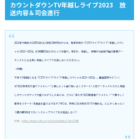
カウントダウンTV年越しライブ2023 放
送内容＆司会進行
2022年大晦日の12月31日(土)深夜23時45分からは、毎年恒例の『CDTVライブ!ライブ! 年越しスペシ
ャル!2022→2023』を5時間15分にわたってお届け。年忘れ、年越し、年明けは総勢79組の豪華アー
ティストによる熱い年越しライブでお楽しみいただきたい。
（中略）
今年で24回目となる『CDTVライブ!ライブ!年越しスペシャル2022→2023』。番組冒頭から“いく
ぜ!2022年年忘れ激アツメドレー”と題しヒット曲で勢いよくスタート! 人気アーティストたちと年越
しカウントダウンで大盛り上がりしたあとは、さらに“来たぜ!2023新春激アツメドレー”で華々しく
新年をスタート! 生放送を盛り上げるサブMCは、昨年に引き続きEXITが務める。とにかくあっとい
う間の朝5時までのノンストップライブをお見逃しなく!!
引用：
https://topics.tbs.co.jp/article/detail/?id=17448