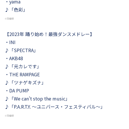
・yama
♪「色彩」
※50音順
【2023年 踊り始め！最強ダンスメドレー】
・INI
♪「SPECTRA」
・AKB48
♪「元カレです」
・THE RAMPAGE
♪「ツナゲキズナ」
・DA PUMP
♪「We can’t stop the music」
♪「P.A.R.T.Y. ～ユニバース・フェスティバル～」
※50音順