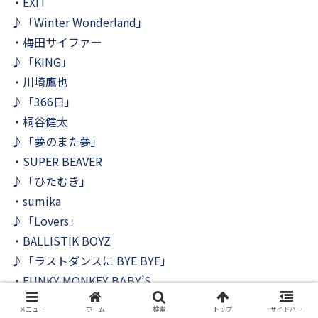
・EXIT
♪「Winter Wonderland」
・梅田サイファー
♪「KING」
・川崎鷹也
♪「366日」
・桐谷健太
♪「夢のまた夢」
・SUPER BEAVER
♪「ひたむき」
・sumika
♪「Lovers」
・BALLISTIK BOYZ
♪「ラストダンスに BYE BYE」
・FUNKY MONKEY BΛBY’S
♪「ROUTE 16」
メニュー
ホーム
検索
トップ
サイドバー