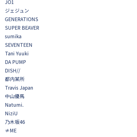
JO1
ジェジュン
GENERATIONS
SUPER BEAVER
sumika
SEVENTEEN
Tani Yuuki
DA PUMP
DISH//
都内某所
Travis Japan
中山優馬
Natumi.
NiziU
乃木坂46
≠ME