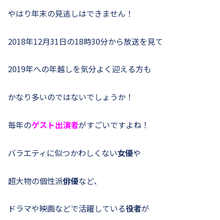
やはり年末の見逃しはできません！
2018年12月31日の18時30分から放送を見て
2019年への年越しを気分よく迎える方も
かなり多いのではないでしょうか！
毎年の
ゲスト出演者
がすごいですよね！
バラエティに似つかわしくない
女優
や
超大物の個性派
俳優
など、
ドラマや映画などで活躍している
役者
が