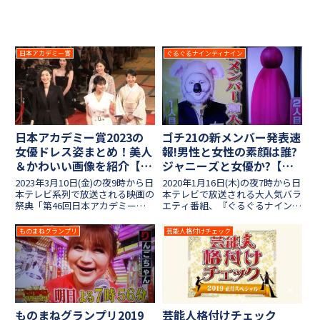
日本アカデミー賞
ぐるぐるナインティナイン
日本アカデミー賞2023の
ゴチ21の新メンバー発表速
女優ドレス姿まとめ！美人
報!男性と女性の素顔は誰?
＆かわいい画像を紹介【第
ジャニーズと女優か?【ぐ
46回授賞式】
るナイ2020ゴチになりま
2023年3月10日(金)の夜9時から日
2020年1月16日(木)の夜7時から日
す21】
本テレビ系列で放送される映画の
本テレビで放送される大人気バラ
祭典「第46回日本アカデミー賞
エティ番組、『ぐるぐるナインテ
授賞式」！午後3時からグランド
ィナイン』！看板企画の「ゴチに
プリンスホテル新高輪・国際館パ
なります」もシーズン21に突入
ものまねグランプリ
芸能人格付けチェック
ミールで開催された日本アカデミ
し、今年初の放送は2時間SPです
ー賞、今年も様々な名作や役者さ
ね。新メンバーはジャニーズと女
んがノミネートされま...
優という予想が多い...
ものまねグランプリ2019
芸能人格付けチェック