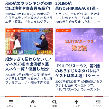
秋の結果やランキングの順
2019の結
位!出演者や審査員も紹介!
果!YOSHIKI&GACKT連勝
記録やお菓子も調査!【お
2019年10月15日(火)の19時56分
引用：ABCテレビ公式HPあけま
正月スペシャル】
から日本テレビで放送されるバラ
しておめでとうございます！
エティ特番、『ものまねグランプ
2019年が始まりましたね！お正
リ2019秋』！今回は36組の芸人
月はいかがお過ごしでしょうか？
がモノマネを披露し、ランキング
筆者はのんびりとテレビ番組を見
細かすぎて伝わらないモノマネ選手権
SUITS/スーツ
を付けていくそうですね！大御所
ながらゆったりと新年を迎えてお
から若手まで幅広く参加します！
ります！(笑)お正月といえば大人
そして冬の決勝...
気の特番バラエティ、『芸能人...
細かすぎて伝わらないモノ
マネ2023冬の出演者＆芸
『SUITS/スーツ2』第2話
人ネタ一覧！優勝した出場
のあらすじ&ネタバレは?
者は誰？
2023年12月16日(土)の夜9時から
ゲストは黒木瞳!【シーズ
フジテレビ系列で放送される土曜
ン2】
2020年4月20日(月)の夜9時からフ
プレミアム「ザ・細かすぎて伝わ
ジテレビ系列で人気ドラマ、
らないモノマネ」！「とんねるず
『SUITS/スーツ』のシーズン2が
のみなさんのおかげでした」で人
放送されます！全米ドラマ
気を博した「細かすぎて伝わらな
『SUITS』が原作であり、シーズ
いモノマネ選手権」の年末特番が
テレ東音楽祭
ぐるぐるナインティナイン
ン1は2018年の秋に月9ドラマ枠
に開催されました！ゲストに浜辺
で放送しました。織田裕二さんと
美波さんとメジャーリーガーの千
メニュー
ホーム
検索
トップ
サイドバー
中島裕翔さんの最...