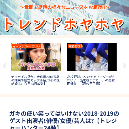
～世間で話題の様々なニュースをお届け!!～
イケメン/かっこいい
高校野球
水
高校野球2022のチアリーダーがか
日本
位
ナイナイお見合い大作戦2018五島
わいい！出場校チアガールの美女
プ1
曲や
の結果や成立カップル紹介!その後
画像集！【夏の甲子園】
誰
結婚は?【7月23日放送】
ガキの使い笑ってはいけない2018-2019の
ゲスト出演者!俳優/女優/芸人は?【トレジ
ャーハンター24時】