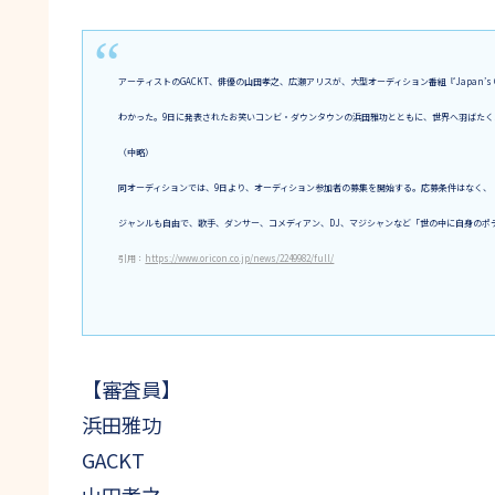
アーティストのGACKT、俳優の山田孝之、広瀬アリスが、大型オーディション番組『Japan’s G
わかった。9日に発表されたお笑いコンビ・ダウンタウンの浜田雅功とともに、世界へ羽ばたく
（中略）
同オーディションでは、9日より、オーディション参加者の募集を開始する。応募条件はなく、「Ev
ジャンルも自由で、歌手、ダンサー、コメディアン、DJ、マジシャンなど「世の中に自身のポ
引用：
https://www.oricon.co.jp/news/2249982/full/
【審査員】
浜田雅功
GACKT