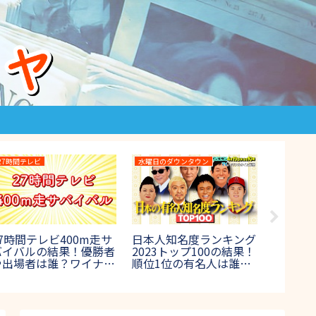
27時間テレビ
水曜日のダウンタウン
高校野球
27時間テレビ400m走サ
日本人知名度ランキング
高校野球
バイバルの結果！優勝者
2023トップ100の結果！
ールが
や出場者は誰？ワイナイ
順位1位の有名人は誰？
のチア
ナ参戦【鬼レンチャン】
【水曜日のダウンタウ
集【夏
ン】