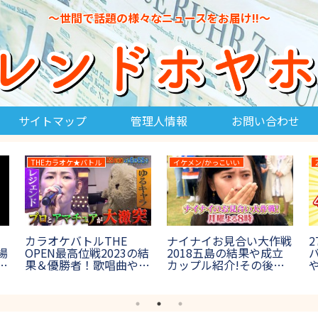
～世間で話題の様々なニュースをお届け!!～
サイトマップ
管理人情報
お問い合わせ
THEカラオケ★バトル
イケメン/かっこいい
カラオケバトルTHE
ナイナイお見合い大作戦
場
OPEN最高位戦2023の結
2018五島の結果や成立
像
果＆優勝者！歌唱曲や出
カップル紹介!その後結
場者も紹介【プロアマ混
婚は?【7月23日放送】
合】