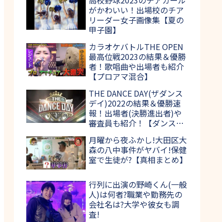
がかわいい！出場校のチア
リーダー女子画像集【夏の
甲子園】
カラオケバトルTHE OPEN
最高位戦2023の結果＆優勝
者！歌唱曲や出場者も紹介
【プロアマ混合】
THE DANCE DAY(ザダンス
デイ)2022の結果＆優勝速
報！出場者(決勝進出者)や
審査員も紹介！【ダンス日
本一決定戦】
月曜から夜ふかし!大田区大
森の八中事件がヤバイ!保健
室で生徒が?【真相まとめ】
行列に出演の野崎くん(一般
人)は何者?職業や勤務先の
会社名は?大学や彼女も調
査!