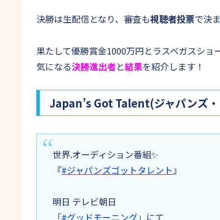
決勝は生配信となり、審査も
視聴者投票
で決
果たして優勝賞金1000万円とラスベガスシ
気になる
決勝進出者
と
結果
を紹介します！
Japan’s Got Talent(ジャ
世界.オーディション番組✨
『
#ジャパンズゴットタレント
』
明日 テレビ朝日
「
#グッドモーニング
」にて