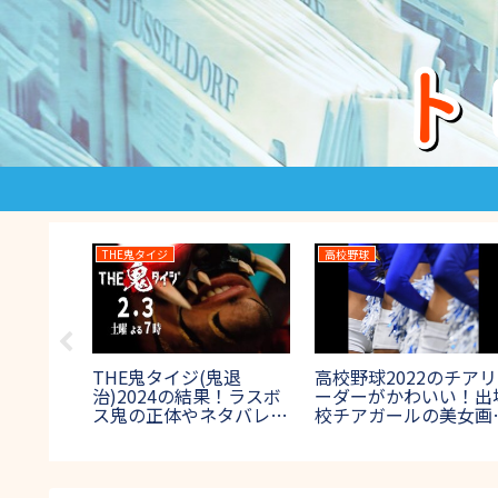
THE鬼タイジ
高校野球
鬼退
THE鬼タイジ(鬼退
高校野球2022のチアリ
結果！ラス
治)2024の結果！ラスボ
ーダーがかわいい！出
ネタバレ
ス鬼の正体やネタバレ
校チアガールの美女画
ックフェ
は？【節分決戦inハワイ
集！【夏の甲子園】
アンズ】