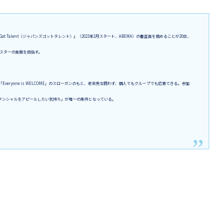
ot Talent（ジャパンズゴットタレント）』（2023年2月スタート、ABEMA）の審査員を務めることが20日、
スターの発掘を目指す。
eryone is WELCOME」のスローガンのもと、老若男女問わず、個人でもグループでも応募できる。参加
テンシャルをアピールしたい気持ち」が唯一の条件となっている。