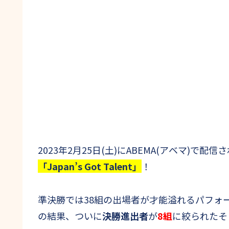
2023年2月25日(土)にABEMA(アベマ)
「Japan’s Got Talent」
！
準決勝では38組の出場者が才能溢れるパフォ
の結果、ついに
決勝進出者
が
8組
に絞られたそ