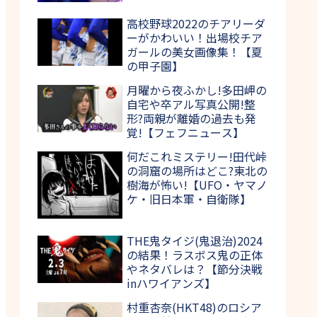
高校野球2022のチアリーダ
ーがかわいい！出場校チア
ガールの美女画像集！【夏
の甲子園】
月曜から夜ふかし!多田岬の
自宅や卒アル写真公開!整
形?両親が離婚の過去も発
覚!【フェフニュース】
何だこれミステリー!田代峠
の洞窟の場所はどこ?東北の
樹海が怖い!【UFO・ヤマノ
ケ・旧日本軍・自衛隊】
THE鬼タイジ(鬼退治)2024
の結果！ラスボス鬼の正体
やネタバレは？【節分決戦
inハワイアンズ】
村重杏奈(HKT48)のロシア