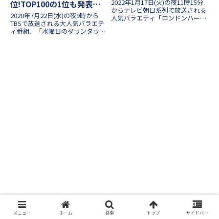
【一般女性が選ぶ私
2022年1月17日(火)の夜11時15分
位!TOP100の1位も発表
服-1GP団体戦】
からテレビ朝日系列で放送される
【水曜日のダウンタウン2
2020年7月22日(水)の夜9時から
人気バラエティ「ロンドンハー
時間SP】
TBSで放送される大人気バラエテ
ツ」！今回は「一般女性が選ぶ
ィ番組、「水曜日のダウンタウ
私服-1GP団体戦」と題し、一般
ン」2時間SP！様々な説を検証す
女性にアンケートをとって「私服
る番組ですが、今回は「古今東西
がオシャレだと思う芸人は誰
日本人知名度ランキング」という
か？」ベスト30が決ま...
ことで、歴史上の人物も含めて日
本一有名な人は誰なの...
メニュー
ホーム
検索
トップ
サイドバー