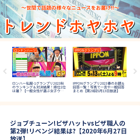
～世間で話題の様々なニュースをお届け!!～
ロンドンハーツ
IPPONグランプリ
水
IPPONグランプリ2023春のお題＆
日本
ル
ロンハー私服-1グランプリ2023秋
回答一覧！写真で一言や一般回答
プ1
ワ
のランキング＆対決結果！順位1位
まとめ【第28回5月13日放送】
誰
は誰？【一般女性が選ぶ女子ウケ
秋コーデ】
ジョブチューン!ピザハットvsピザ職人の
第2弾!リベンジ結果は?【2020年6月27日
放送】