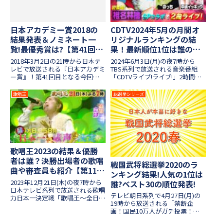
日本アカデミー賞2018の
CDTV2024年5月の月間オ
結果発表＆ノミネート一
リジナルランキングの結
覧!最優秀賞は?【第41回授
果！最新順位1位は誰の
賞式】
曲？【2時間SP】
2018年3月2日の21時から日本テ
2024年6月3日(月)の夜7時から
レビで放送される『日本アカデミ
TBS系列で放送される音楽番組
ー賞』！第41回目となる今回の
「CDTVライブ!ライブ!」2時間ス
授賞式もグランドプリンスホテル
ペシャル！今回は豪華アーティス
新高輪で開催されました！2017
トによるパフォーマンスと共に、
歌唱王
総選挙シリーズ
年は数多くの話題作で盛り上が
5月の最新曲などがズラッと並ん
り、様々な役者が活躍しました
だ月間オリジナルランキングが紹
ね！ノミネートされた優秀作...
介されました！GWの行楽で初夏
を感じさせる日差しが眩しい季
節、ランクインしたのは誰の曲な
のでしょうか？1位に輝く歌手が
気になる5月の最新ランキング、
歌唱王2023の結果＆優勝
気になる順位結果を紹介します！
者は誰？決勝出場者の歌唱
戦国武将総選挙2020のラ
曲や審査員も紹介【第11回
ンキング結果!人気の1位は
全日本歌唱力選手権】
2023年12月21日(木)の夜7時から
誰?ベスト30の順位発表!
日本テレビ系列で放送される歌唱
テレビ朝日系列で4月27日(月)の
力日本一決定戦「歌唱王～全日本
19時から放送される「禁断企
歌唱力選手権～」！歌声に自信の
画！国民10万人がガチ投票！日
ある参加者が歌唱力日本一の称号