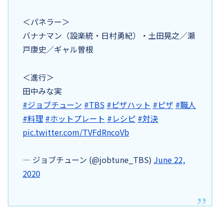
＜パネラー＞
バナナマン（設楽統・日村勇紀）・土田晃之／瀬
戸康史／ギャル曽根
＜進行＞
田中みな実
#ジョブチューン
#TBS
#ピザハット
#ピザ
#職人
#料理
#ホットプレート
#レシピ
#対決
pic.twitter.com/TVFdRncoVb
— ジョブチューン (@jobtune_TBS)
June 22,
2020