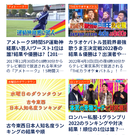
本人が本当に好きな戦国武将総選
と優勝賞金総額200万円をかけて
挙」この番組は、お笑いコンビ・
優勝を目指します。全国1万8058
アメトーーク！
THEカラオケ★バトル
爆笑問題のお二人がMCを務める
人の中から勝ち抜いた精鋭15人
テレビ朝日のランキング特番の一
が決勝に進出しましたが、今年も
つの企画で今までも何度か放送...
YOSHIKIさんの出演が決まりまし
た。果たして誰が優勝するのか、
気になる出場者の歌唱曲や結果、
審査員を紹介します！
アメトーク5時間SP運動神
カラオケバトル芸能界最強
経悪い芸人!ワースト1位は
歌うま王決定戦2022春の
誰?結果や優勝は?【2017
結果＆優勝は？出演者や歌
年末スペシャル】
唱曲も紹介！
2017年12月30日の18時30分から
2022年4月3日(日)の夜6時30分か
テレビ朝日で放送される年末SP
らテレビ東京系列で放送される
の『アメトーーク』！5時間スペ
「THEカラオケ★バトル」！「芸
シャルとなる今回の放送は人気企
能界最強の歌うま王」を決める今
画「運動神経悪い芸人」で"底辺
回の3時間スペシャルでは、モノ
水曜日のダウンタウン
ロンドンハーツ
の頂点"が決定されます！個人記
マネ女王やお笑い芸人だけでなく
録トップの芸人が選ばれ、ワース
アイドルや女優も出場します！歌
ト1位が誰なのか決ま...
唱力に絶対の自信を持...
ロンハー私服-1グランプリ
2022のランキングや対決
古今東西日本人知名度ラン
結果！順位の1位は誰？
キングの結果や順