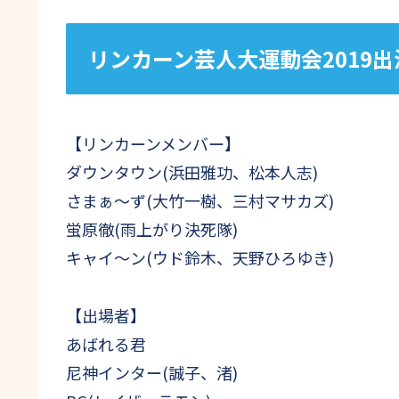
リンカーン芸人大運動会2019出
【リンカーンメンバー】
ダウンタウン(浜田雅功、松本人志)
さまぁ～ず(大竹一樹、三村マサカズ)
蛍原徹(雨上がり決死隊)
キャイ～ン(ウド鈴木、天野ひろゆき)
【出場者】
あばれる君
尼神インター(誠子、渚)