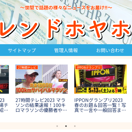
～世間で話題の様々なニュースをお届け!!～
サイトマップ
管理人情報
お問い合わせ
THE鬼タイジ
イケメン/かっこいい
THE鬼タイジ(鬼退
ナイナイお見合い大作戦
結
治)2024の結果！ラスボ
2018五島の結果や成立
出
ス鬼の正体やネタバレ
カップル紹介!その後結
混
は？【節分決戦inハワイ
婚は?【7月23日放送】
【
アンズ】