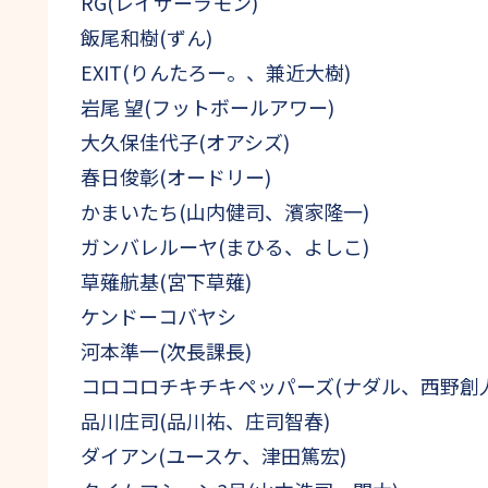
RG(レイザーラモン)
飯尾和樹(ずん)
EXIT(りんたろー。、兼近大樹)
岩尾 望(フットボールアワー)
大久保佳代子(オアシズ)
春日俊彰(オードリー)
かまいたち(山内健司、濱家隆一)
ガンバレルーヤ(まひる、よしこ)
草薙航基(宮下草薙)
ケンドーコバヤシ
河本準一(次長課長)
コロコロチキチキペッパーズ(ナダル、西野創人
品川庄司(品川祐、庄司智春)
ダイアン(ユースケ、津田篤宏)