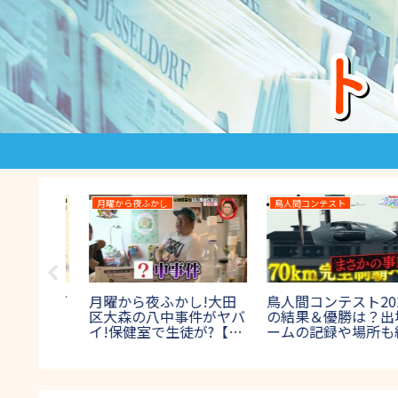
消えた天才
THEカラオケ★バトル
023の
国母和宏が消えた天才
カラオケバトルTHE
出場者や
SPで現在世界一に!腰パ
OPEN最高位戦2023の
紹介【テ
ン騒動の真相を初告白!
果＆優勝者！歌唱曲や
【2017年8月27日放送】
場者も紹介【プロアマ
合】