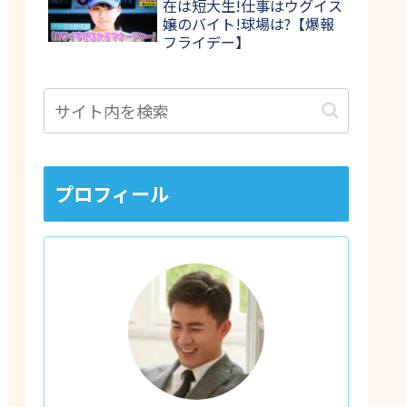
在は短大生!仕事はウグイス
嬢のバイト!球場は?【爆報
フライデー】
プロフィール