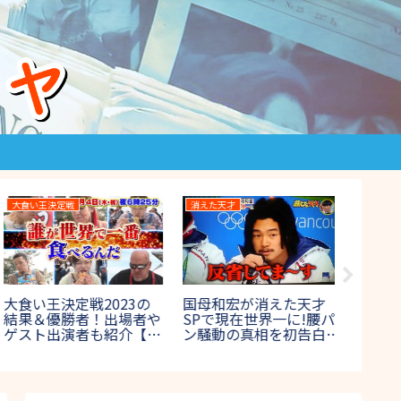
マツコの知らない世界
高校野球
THE鬼タイ
高校野球2022のチアリ
THE鬼
マツコの知らない世界で
ーダーがかわいい！出場
治)20
全国激ウマ納豆一覧!聖
校チアガールの美女画像
ボス鬼
地が東京?場所は?
集！【夏の甲子園】
は？【
2017年8月29日放送】
ス富士