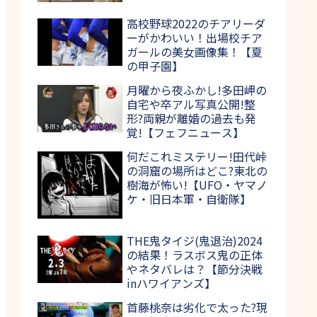
高校野球2022のチアリーダ
ーがかわいい！出場校チア
ガールの美女画像集！【夏
の甲子園】
月曜から夜ふかし!多田岬の
自宅や卒アル写真公開!整
形?両親が離婚の過去も発
覚!【フェフニュース】
何だこれミステリー!田代峠
の洞窟の場所はどこ?東北の
樹海が怖い!【UFO・ヤマノ
ケ・旧日本軍・自衛隊】
THE鬼タイジ(鬼退治)2024
の結果！ラスボス鬼の正体
やネタバレは？【節分決戦
inハワイアンズ】
首藤桃奈は劣化で太った?現