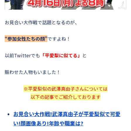
お見合い大作戦で話題となるのが、
“参加女性たちの顔”
ですよね！
以前Twitterでも
「平愛梨に似てる」
と
賑わせた人物もいました！
※平愛梨似の武澤真由子さんについては
以下の記事でご紹介しております
お見合い大作戦!武澤真由子が平愛梨似で可愛
い!顔画像あり!年齢や職業は?