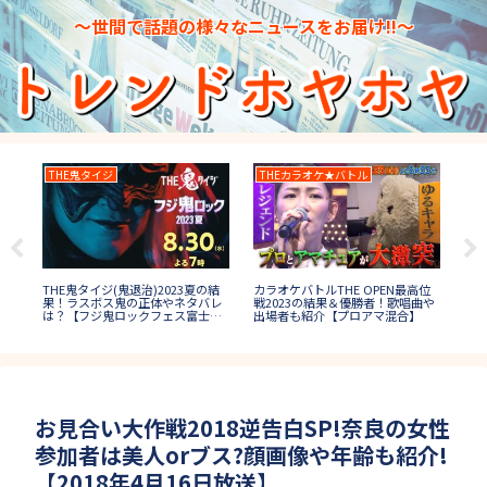
～世間で話題の様々なニュースをお届け!!～
THE鬼タイジ
THEカラオケ★バトル
ロ
かわ
THE鬼タイジ(鬼退治)2023夏の結
カラオケバトルTHE OPEN最高位
ロン
子
果！ラスボス鬼の正体やネタバレ
戦2023の結果＆優勝者！歌唱曲や
の
は？【フジ鬼ロックフェス富士
出場者も紹介【プロアマ混合】
は
山】
秋
お見合い大作戦2018逆告白SP!奈良の女性
参加者は美人orブス?顔画像や年齢も紹介!
【2018年4月16日放送】