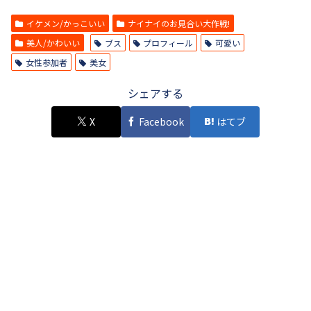
イケメン/かっこいい
ナイナイのお見合い大作戦!
美人/かわいい
ブス
プロフィール
可愛い
女性参加者
美女
シェアする
X
Facebook
はてブ