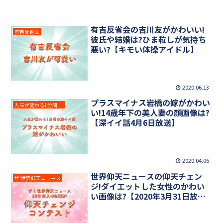
有吉反省会の吉川友がかわいい!
有吉反省会
彼氏や結婚は?ひま粒しが気持ち
悪い?【キモい体操アイドル】
2020.06.13
プラスマイナス岩橋の嫁がかわい
人生が変わる1分間の深イイ話
い!14歳年下の美人妻の顔画像は?
【深イイ話4月6日放送】
2020.04.06
世界仰天ニュースの仰天チェン
ザ!世界仰天ニュース
ジ!ダイエットした女性のかわい
い画像は?【2020年3月31日放
送】