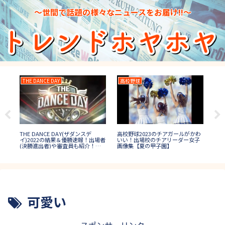
～世間で話題の様々なニュースをお届け!!～
THE DANCE DAY
高校野球
2
THE DANCE DAY(ザダンスデ
3秋
高校野球2023のチアガールがかわ
27
イ)2022の結果＆優勝速報！出場者
1位
いい！出場校のチアリーダー女子
の
(決勝進出者)や審査員も紹介！
ケ
画像集【夏の甲子園】
イ
【ダンス日本一決定戦】
可愛い