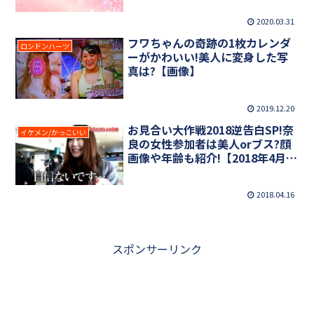
2020.03.31
フワちゃんの奇跡の1枚カレンダ
ロンドンハーツ
ーがかわいい!美人に変身した写
真は?【画像】
2019.12.20
お見合い大作戦2018逆告白SP!奈
イケメン/かっこいい
良の女性参加者は美人orブス?顔
画像や年齢も紹介!【2018年4月
16日放送】
2018.04.16
スポンサーリンク