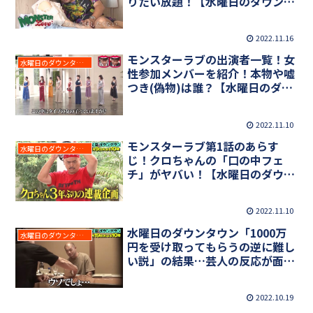
りたい放題！【水曜日のダウンタ
ウン】
2022.11.16
モンスターラブの出演者一覧！女
水曜日のダウンタウン
性参加メンバーを紹介！本物や嘘
つき(偽物)は誰？【水曜日のダウ
ンタウン】
2022.11.10
モンスターラブ第1話のあらす
水曜日のダウンタウン
じ！クロちゃんの「口の中フェ
チ」がヤバい！【水曜日のダウン
タウン】
2022.11.10
水曜日のダウンタウン「1000万
水曜日のダウンタウン
円を受け取ってもらうの逆に難し
い説」の結果…芸人の反応が面白
い！
2022.10.19