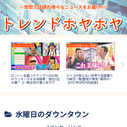
～世間で話題の様々なニュースをお届け!!～
ハーツ
マツコの知らない世界
IPPONグランプリ
IPPONグランプリ20
服-1グランプリ2023秋
マツコの知らない世界で全国激ウ
回答一覧！写真で一
ング＆対決結果！順位1位
マ納豆一覧!聖地が東京?場所は?
まとめ【第28回5月1
一般女性が選ぶ女子ウケ
【2017年8月29日放送】
】
水曜日のダウンタウン