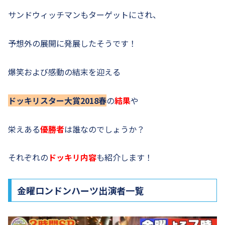
サンドウィッチマンもターゲットにされ、
予想外の展開に発展したそうです！
爆笑および感動の結末を迎える
ドッキリスター大賞2018春
の
結果
や
栄えある
優勝者
は誰なのでしょうか？
それぞれの
ドッキリ内容
も紹介します！
金曜ロンドンハーツ出演者一覧