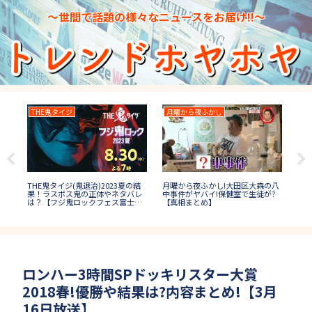
～世間で話題の様々なニュースをお届け!!～
THE鬼タイジ
月曜から夜ふかし
2
題＆
THE鬼タイジ(鬼退治)2023夏の結
月曜から夜ふかし!大田区大森の八
27
答
果！ラスボス鬼の正体やネタバレ
中事件がヤバイ!保健室で生徒が?
速報
は？【フジ鬼ロックフェス富士
【真相まとめ】
出場
山】
ロンハー3時間SPドッキリスター大賞
2018春!優勝や結果は?内容まとめ!【3月
16日放送】