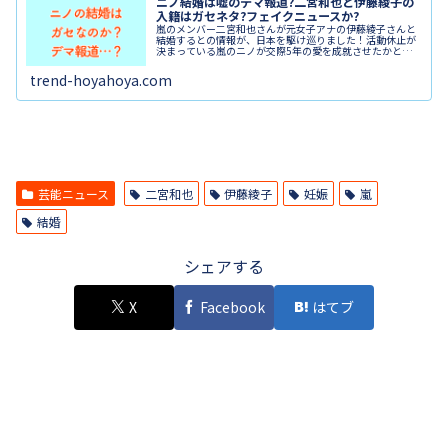
ニノ結婚は嘘のデマ報道?二宮和也と伊藤綾子の
入籍はガセネタ?フェイクニュースか?
嵐のメンバー二宮和也さんが元女子アナの伊藤綾子さんと
結婚するとの情報が、日本を駆け巡りました！活動休止が
決まっている嵐のニノが交際5年の愛を成就させたかと思
いきや、この報道は「フェイクニュースか？」とガセネタ
疑惑が浮上しています！ということ...
trend-hoyahoya.com
芸能ニュース
二宮和也
伊藤綾子
妊娠
嵐
結婚
シェアする
X
Facebook
はてブ