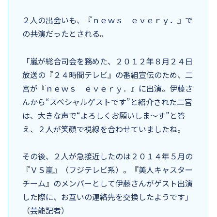
２人の出会いも、『ｎｅｗｓ ｅｖｅｒｙ．』で
の共演だったとされる。
「嵐が総合司会を務めた、２０１２年８月２４日
放送の『２４時間テレビ』の番組宣伝のため、二
宮が『ｎｅｗｓ ｅｖｅｒｙ．』に出演。伊藤さ
んから“スペシャルゲストです”と紹介された二宮
は、大きな声で“よろしくお願いしま～す”と答
え、２人が笑顔で視線を合わせていましたね。
その後、２人が急接近したのは２０１４年５月の
『ＶＳ嵐』（フジテレビ系）。『美人キャスター
チーム』のメンバーとして伊藤さんがゲスト出演
した際に、お互いの連絡先を交換したようです」
（芸能記者）