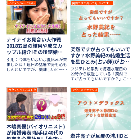
イケメン/かっこいい
突然ですが占ってもいいですか?
ナイナイお見合い大作戦
2018五島の結果や成立カ
突然ですが占ってもいいで
ップル紹介!その後結婚は?
すか？水野美紀の結婚生活
【7月23日放送】
引用：今年もいよいよ夏休みが来
を星ひとみ(占い師)が占う!
ましたね！連日の猛暑で身も心も
【6月3日放送】
フジテレビ系列で毎週水曜日の
しんどいですが、美味しいビール
22時から放送している「突然で
と共に満喫したいです！しかしビ
すが占ってもいいですか？」この
ールでは水分補給になりません！
番組は、4名の番組専属占い師が
アルコールは体から水分を出して
街へ繰り出し、街で出会った人を
しまうので脱水症状を起こしてし
今夜くらべてみました
アウト×デラックス
占う内容となっていて、まさ
まいます！さらに血液もドロド
に“今”出会った人の過去、未来を
ロ...
占う様子や他にも運勢を上げるヒ
ント...
木嶋真優(バイオリニスト)
が結婚発表!相手は40代の
遊井亮子が旦那の浦川Dと
超有名企業社長!【今夜く