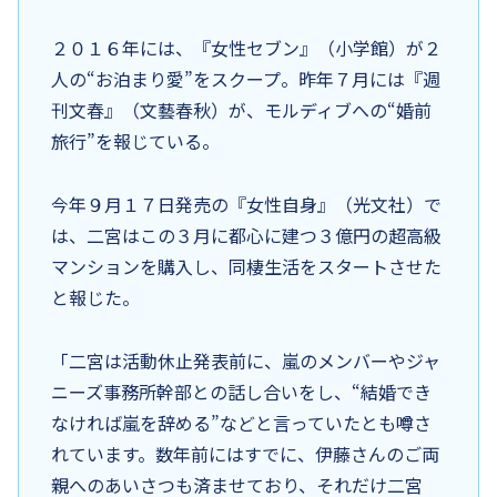
２０１６年には、『女性セブン』（小学館）が２
人の“お泊まり愛”をスクープ。昨年７月には『週
刊文春』（文藝春秋）が、モルディブへの“婚前
旅行”を報じている。
今年９月１７日発売の『女性自身』（光文社）で
は、二宮はこの３月に都心に建つ３億円の超高級
マンションを購入し、同棲生活をスタートさせた
と報じた。
「二宮は活動休止発表前に、嵐のメンバーやジャ
ニーズ事務所幹部との話し合いをし、“結婚でき
なければ嵐を辞める”などと言っていたとも噂さ
れています。数年前にはすでに、伊藤さんのご両
親へのあいさつも済ませており、それだけ二宮