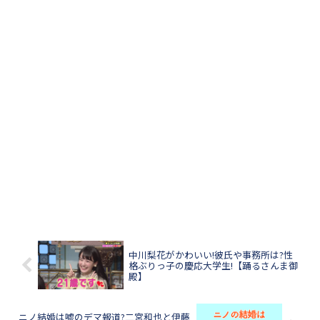
中川梨花がかわいい!彼氏や事務所は?性
格ぶりっ子の慶応大学生!【踊るさんま御
殿】
ニノ結婚は嘘のデマ報道?二宮和也と伊藤