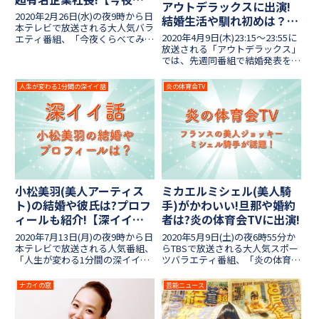
アウトデラックスに出演!
らべてみました】
2020年2月26日(水)の夜9時から日
結婚生活や馴れ初めは？
本テレビで放送される大人気バラ
【4月9日放送】
2020年4月9日(木)23:15～23:55に
エティ番組、「今夜くらべてみま
放送される「アウトデラックス」
した」！今回は緊急企画と題して
では、先週同番組で結婚発表をし
「実は結婚してました」と初告白
た「女優・遊井亮子と番組D禁断
する女性ゲストが登場します。昨
のアウトな新婚生活を徹底追及」
年から結婚発表が相次いだ芸能界
人生が変わる1分間の深イイ話
炎の体育会TV
します！！先週の放送で衝撃を受
ですが、「今くら」に...
けましたが、今回の放送では、更
に掘り下げて...
小松美羽(美人アーティス
ミカエルミシェル(美人騎
ト)の結婚や彼氏は?プロフ
手)がかわいい!旦那や婚約
ィールも紹介!【深イイ話2
者は?炎の体育会TVに出演!
時間SP】
2020年7月13日(月)の夜9時から日
2020年5月9日(土)の夜6時55分か
本テレビで放送される人気番組、
らTBSで放送される大人気スポー
「人生が変わる1分間の深イイ
ツバラエティ番組、「炎の体育会
話」！今回は2時間スペシャルで
TV」！今回は”美しすぎるフラン
放送され、天才美女アーティスト
ス人騎手”として脚光を浴びてい
ナカイの窓
芸能ニュース
の小松美羽さんに密着したそうで
るミカエル・ミシェル騎手が初出
す。小松美羽さんは今年の24時間
演します。体育会チームとジョッ
テレビでお披露目とな...
キー対決を行うよ...