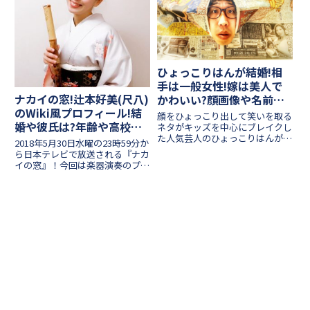
ひょっこりはんが結婚!相
手は一般女性!嫁は美人で
ナカイの窓!辻本好美(尺八)
かわいい?顔画像や名前も
のWiki風プロフィール!結
調査!
顔をひょっこり出して笑いを取る
婚や彼氏は?年齢や高校も
ネタがキッズを中心にブレイクし
た人気芸人のひょっこりはんが結
紹介!
2018年5月30日水曜の23時59分か
婚を発表しました！めでたいニュ
ら日本テレビで放送される『ナカ
ースが飛び込んできましたね！お
イの窓』！今回は楽器演奏のプロ
相手は一般女性ということで、数
たちが集う企画、「楽器の世界」
年ほど同棲していた方だそうで
が放送されます！世界には様々な
す！いったいどんな方なのでしょ
楽器が存在しますが、和楽器も注
う...
目されている楽器ですよね！筆者
の友人でも和太鼓をや...