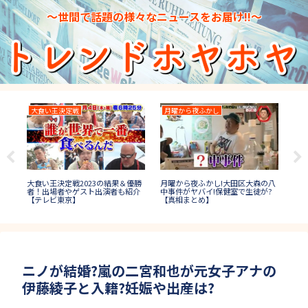
～世間で話題の様々なニュースをお届け!!～
大食い王決定戦
月曜から夜ふかし
高
大食い王決定戦2023の結果＆優勝
高校
在世
月曜から夜ふかし!大田区大森の八
者！出場者やゲスト出演者も紹介
わ
白!
中事件がヤバイ!保健室で生徒が?
【テレビ東京】
画
【真相まとめ】
ニノが結婚?嵐の二宮和也が元女子アナの
伊藤綾子と入籍?妊娠や出産は?