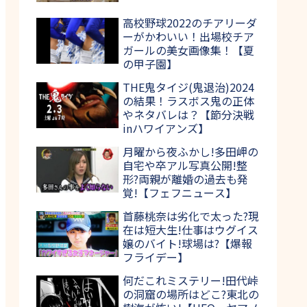
高校野球2022のチアリーダ
ーがかわいい！出場校チア
ガールの美女画像集！【夏
の甲子園】
THE鬼タイジ(鬼退治)2024
の結果！ラスボス鬼の正体
やネタバレは？【節分決戦
inハワイアンズ】
月曜から夜ふかし!多田岬の
自宅や卒アル写真公開!整
形?両親が離婚の過去も発
覚!【フェフニュース】
首藤桃奈は劣化で太った?現
在は短大生!仕事はウグイス
嬢のバイト!球場は?【爆報
フライデー】
何だこれミステリー!田代峠
の洞窟の場所はどこ?東北の