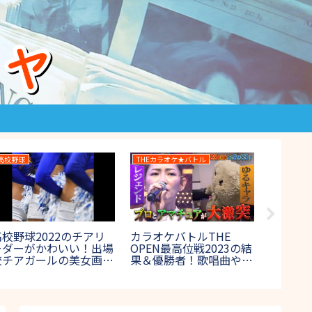
高校野球
THEカラオケ★バトル
THE鬼タイ
高校野球2022のチアリ
カラオケバトルTHE
THE鬼
ーダーがかわいい！出場
OPEN最高位戦2023の結
治)20
校チアガールの美女画像
果＆優勝者！歌唱曲や出
ボス鬼
集！【夏の甲子園】
場者も紹介【プロアマ混
は？【
合】
ス富士