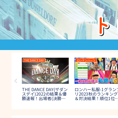
THE DANCE DAY
ロンドンハーツ
ンキング
THE DANCE DAY(ザダン
ロンハー私服-1グラン
0の結果！
スデイ)2022の結果＆優
リ2023秋のランキング
人は誰？
勝速報！出場者(決勝進
＆対決結果！順位1位
ンタウ
出者)や審査員も紹介！
誰？【一般女性が選ぶ
【ダンス日本一決定戦】
子ウケ秋コーデ】