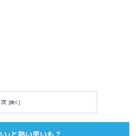
目次
い｣と熱い思いも？