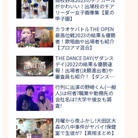
がかわいい！出場校のチア
リーダー女子画像集【夏の
甲子園】
カラオケバトルTHE OPEN
最高位戦2023の結果＆優勝
者！歌唱曲や出場者も紹介
【プロアマ混合】
THE DANCE DAY(ザダンス
デイ)2022の結果＆優勝速
報！出場者(決勝進出者)や
審査員も紹介！【ダンス日
本一決定戦】
行列に出演の野崎くん(一般
人)は何者?職業や勤務先の
会社名は?大学や彼女も調
査!
月曜から夜ふかし!大田区大
森の八中事件がヤバイ!保健
室で生徒が?【真相まとめ】