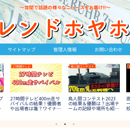
～世間で話題の様々なニュースをお届け!!～
サイトマップ
管理人情報
お問い合わせ
27時間テレビ
鳥人間コンテスト
プ
27時間テレビ400m走サ
鳥人間コンテスト2023
バイバルの結果！優勝者
の結果＆優勝は？出場チ
は
や出場者は誰？ワイナイ
ームの記録や場所も紹介
女
ナ参戦【鬼レンチャン】
【第45回鳥コン】