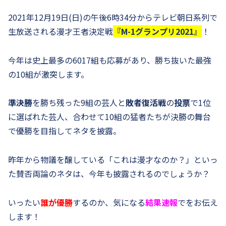
2021年12月19日(日)の午後6時34分からテレビ朝日系列で
生放送される漫才王者決定戦
『M-1グランプリ2021』
！
今年は史上最多の6017組も応募があり、勝ち抜いた最強
の10組が激突します。
準決勝
を勝ち残った9組の芸人と
敗者復活戦
の
投票
で1位
に選ばれた芸人、合わせて10組の猛者たちが決勝の舞台
で優勝を目指してネタを披露。
昨年から物議を醸している「これは漫才なのか？」といっ
た賛否両論のネタは、今年も披露されるのでしょうか？
いったい
誰が優勝
するのか、気になる
結果
速報
でをお伝え
します！