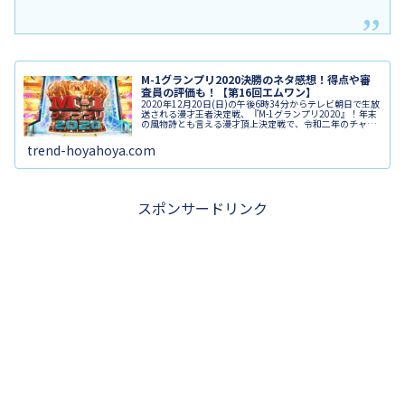
M-1グランプリ2020決勝のネタ感想！得点や審
査員の評価も！【第16回エムワン】
2020年12月20日(日)の午後6時34分からテレビ朝日で生放
送される漫才王者決定戦、『M-1グランプリ2020』！年末
の風物詩とも言える漫才頂上決定戦で、令和二年のチャン
ピオンが決まります。今年は史上最多の5081組も応募があ
り、勝ち抜...
trend-hoyahoya.com
スポンサードリンク