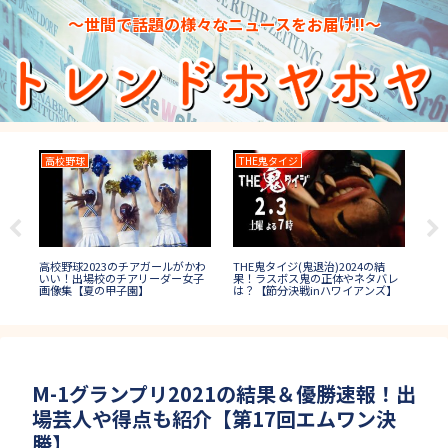
～世間で話題の様々なニュースをお届け!!～
高校野球
THE鬼タイジ
大
大食
は短
高校野球2023のチアガールがかわ
THE鬼タイジ(鬼退治)2024の結
者
!球
いい！出場校のチアリーダー女子
果！ラスボス鬼の正体やネタバレ
【
画像集【夏の甲子園】
は？【節分決戦inハワイアンズ】
M-1グランプリ2021の結果＆優勝速報！出
場芸人や得点も紹介【第17回エムワン決
勝】