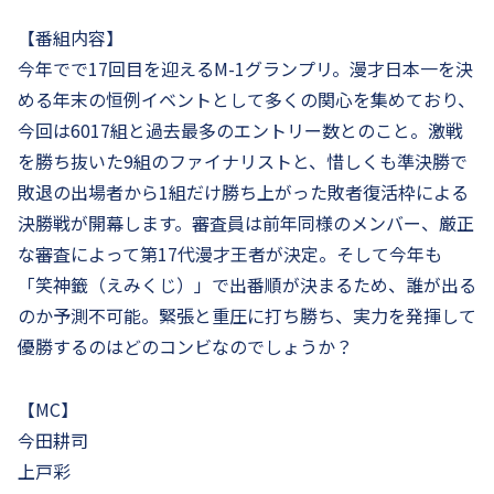
【番組内容】
今年でで17回目を迎えるM-1グランプリ。漫才日本一を決
める年末の恒例イベントとして多くの関心を集めており、
今回は6017組と過去最多のエントリー数とのこと。激戦
を勝ち抜いた9組のファイナリストと、惜しくも準決勝で
敗退の出場者から1組だけ勝ち上がった敗者復活枠による
決勝戦が開幕します。審査員は前年同様のメンバー、厳正
な審査によって第17代漫才王者が決定。そして今年も
「笑神籤（えみくじ）」で出番順が決まるため、誰が出る
のか予測不可能。緊張と重圧に打ち勝ち、実力を発揮して
優勝するのはどのコンビなのでしょうか？
【MC】
今田耕司
上戸彩