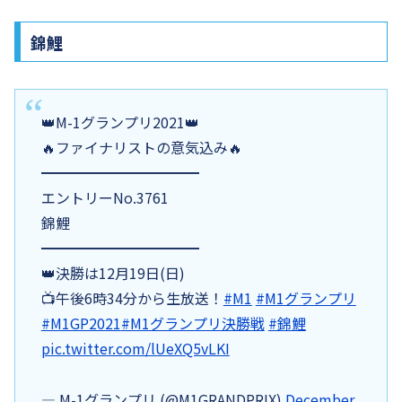
錦鯉
👑M-1グランプリ2021👑
🔥ファイナリストの意気込み🔥
━━━━━━━━━━━
エントリーNo.3761
錦鯉
━━━━━━━━━━━
👑決勝は12月19日(日)
📺午後6時34分から生放送！
#M1
#M1グランプリ
#M1GP2021
#M1グランプリ決勝戦
#錦鯉
pic.twitter.com/lUeXQ5vLKI
— M-1グランプリ (@M1GRANDPRIX)
December