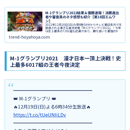
M-1グランプリ2022結果＆優勝速報！決勝進出
者や審査員のネタ感想も紹介【第18回エムワ
ン】
2022年12月18日(日)の夜6時34分からテレビ朝日系列で生
放送される漫才王者決定戦『M-1グランプリ2022』！今年
は史上最多の7261組も応募があり、勝ち抜いた最強の9組
が決勝に進出しました。準決勝を勝ち残った9組の芸人と
trend-hoyahoya.com
敗者復活戦...
M-1グランプリ2021 漫才日本一頂上決戦！史
上最多6017組の王者今夜決定
━━━━━━━━━━━━━━━━━
👑 M-1グランプリ 👑
🔥12月19日(日)よる6時34分生放送🔥
https://t.co/tUeUNIiLDv
━━━━━━━━━━━━━━━━━