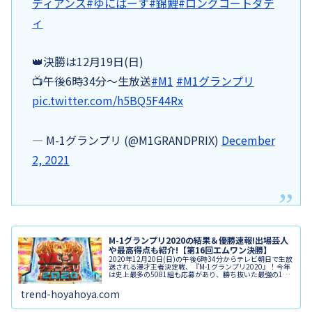
ディアンス
#ゆにばーす
#錦鯉
#ロングコートダデ
ィ
👑決勝は12月19日(日)
📺午後6時34分～生放送
#M1
#M1グランプリ
pic.twitter.com/h5BQ5F44Rx
— M-1グランプリ (@M1GRANDPRIX)
December
2, 2021
M-1グランプリ2020の結果＆優勝速報!出場芸人
や最高得点も紹介!【第16回エムワン決勝】
2020年12月20日(日)の午後6時34分からテレビ朝日で生放
送される漫才王者決定戦、『M-1グランプリ2020』！今年
は史上最多の5081組も応募があり、勝ち抜いた最強の10
組が激突します。準決勝を勝ち残った9組の芸人と敗者復活
戦の投票...
trend-hoyahoya.com