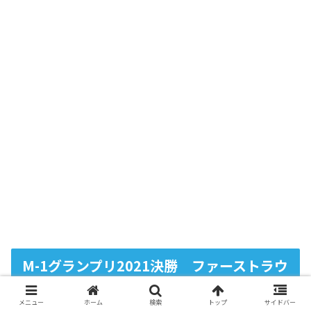
M-1グランプリ2021決勝 ファーストラウ
ンドの得点結果と審査員の感想
メニュー
ホーム
検索
トップ
サイドバー