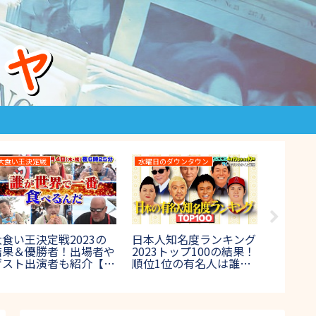
マツコの知らない世界
27時間テレビ
月曜から夜
27時間テレビ400m走サ
月曜から
マツコの知らない世界で
バイバルの結果！優勝者
区大森
全国激ウマ納豆一覧!聖
や出場者は誰？ワイナイ
イ!保健
地が東京?場所は?
ナ参戦【鬼レンチャン】
相まと
2017年8月29日放送】