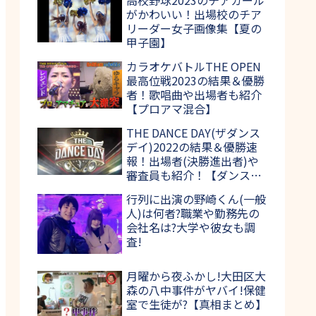
がかわいい！出場校のチア
リーダー女子画像集【夏の
甲子園】
カラオケバトルTHE OPEN
最高位戦2023の結果＆優勝
者！歌唱曲や出場者も紹介
【プロアマ混合】
THE DANCE DAY(ザダンス
デイ)2022の結果＆優勝速
報！出場者(決勝進出者)や
審査員も紹介！【ダンス日
本一決定戦】
行列に出演の野崎くん(一般
人)は何者?職業や勤務先の
会社名は?大学や彼女も調
査!
月曜から夜ふかし!大田区大
森の八中事件がヤバイ!保健
室で生徒が?【真相まとめ】