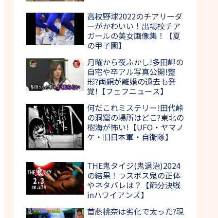
高校野球2022のチアリーダ
ーがかわいい！出場校チア
ガールの美女画像集！【夏
の甲子園】
月曜から夜ふかし!多田岬の
自宅や卒アル写真公開!整
形?両親が離婚の過去も発
覚!【フェフニュース】
何だこれミステリー!田代峠
の洞窟の場所はどこ?東北の
樹海が怖い!【UFO・ヤマノ
ケ・旧日本軍・自衛隊】
THE鬼タイジ(鬼退治)2024
の結果！ラスボス鬼の正体
やネタバレは？【節分決戦
inハワイアンズ】
首藤桃奈は劣化で太った?現