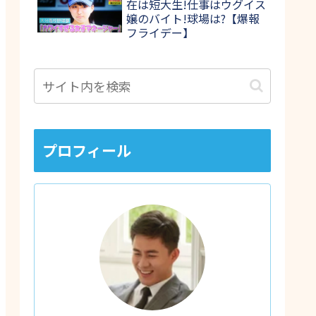
在は短大生!仕事はウグイス
嬢のバイト!球場は?【爆報
フライデー】
プロフィール