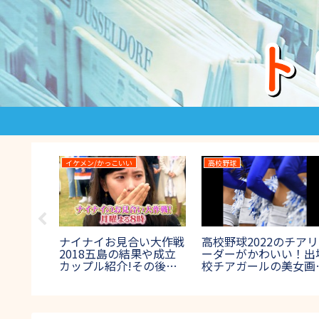
高校野球
爆報!THEフライデー
ンキング
高校野球2023のチアガ
首藤桃奈は劣化で太っ
0の結果！
ールがかわいい！出場校
た?現在は短大生!仕事
人は誰？
のチアリーダー女子画像
ウグイス嬢のバイト!
ンタウ
集【夏の甲子園】
場は?【爆報フライデ
ー】