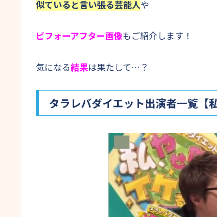
似ていると言い張る芸能人
や
ビフォーアフター画像
もご紹介します！
気になる
結果
は果たして…？
タラレバダイエット出演者一覧【私