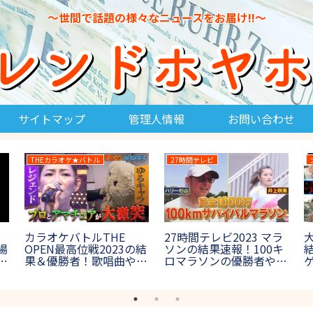
～世間で話題の様々なニュースをお届け!!～
サイトマップ
管理人情報
お問い合わせ
THE鬼タイジ
消えた天才
THE鬼タイジ(鬼退
国母和宏が消えた天才
は
治)2024の結果！ラスボ
SPで現在世界一に!腰パ
球
ス鬼の正体やネタバレ
ン騒動の真相を初告白!
は？【節分決戦inハワイ
【2017年8月27日放送】
【
アンズ】