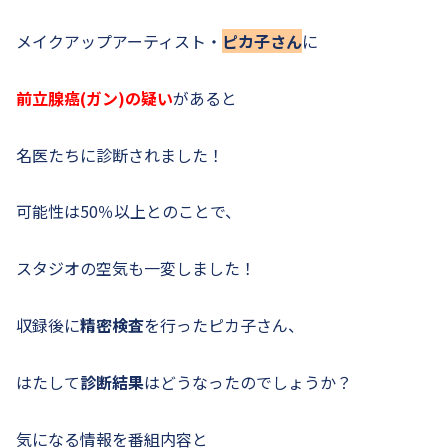
メイクアップアーティスト・
ピカ子さん
に
前立腺癌(ガン)の疑い
があると
名医たちに診断されました！
可能性は50％以上とのことで、
スタジオの空気も一変しました！
収録後に
精密検査
を行ったピカ子さん、
はたして
診断結果
はどうなったのでしょうか？
気になる情報を番組内容と