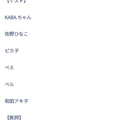
【ゲスト】
KABA.ちゃん
佐野ひなこ
ピカ子
ぺえ
ベル
和田アキ子
【医師】