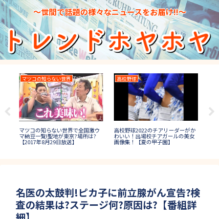
～世間で話題の様々なニュースをお届け!!～
マツコの知らない世界
高校野球
ロ
高校野球2022のチアリーダーがか
は短
ロン
マツコの知らない世界で全国激ウ
わいい！出場校チアガールの美女
!球
の
マ納豆一覧!聖地が東京?場所は?
画像集！【夏の甲子園】
は
【2017年8月29日放送】
秋
名医の太鼓判!ピカ子に前立腺がん宣告?検
査の結果は?ステージ何?原因は?【番組詳
細】