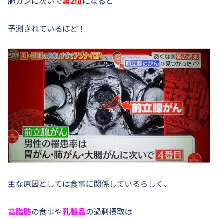
肺ガンに次いで
第2位
になると
予測されているほど！
主な原因としては食事に関係しているらしく、
高脂肪
の食事や
乳製品
の過剰摂取は