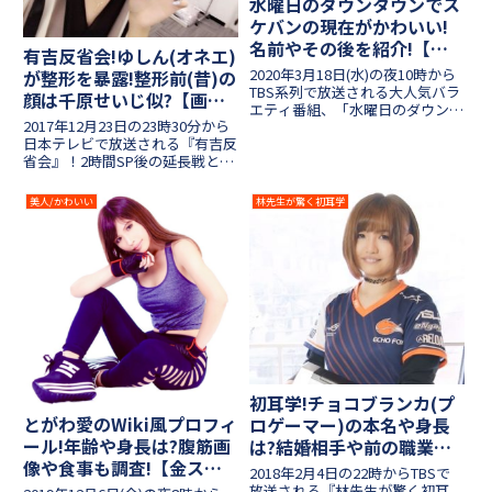
水曜日のダウンタウンでス
ケバンの現在がかわいい!
名前やその後を紹介!【あ
有吉反省会!ゆしん(オネエ)
の説は今】
2020年3月18日(水)の夜10時から
が整形を暴露!整形前(昔)の
TBS系列で放送される大人気バラ
顔は千原せいじ似?【画像
エティ番組、「水曜日のダウンタ
あり】
2017年12月23日の23時30分から
ウン」！今回は特別企画として
日本テレビで放送される『有吉反
「あの説は今」が放送されます。
省会』！2時間SP後の延長戦とな
2014年4月23日の初回放送、「ス
る今回の放送では、可愛すぎるオ
ケバン絶滅説」に登場した日本最
ネエタレントとしてブレイクした
後のスケバンが...
美人/かわいい
林先生が驚く初耳学
ゆしんさんが登場します！実は
「整形していた」ことをカミング
アウトしたそうですね...
初耳学!チョコブランカ(プ
とがわ愛のWiki風プロフィ
ロゲーマー)の本名や身長
ール!年齢や身長は?腹筋画
は?結婚相手や前の職業も
像や食事も調査!【金スマ2
紹介!
2018年2月4日の22時からTBSで
時間SP】
放送される『林先生が驚く初耳