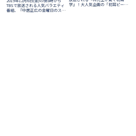
2019年12月6日(金)の夜8時から
学』！大人気企画の「初耳ピーポ
TBSで放送される人気バラエティ
ー」では女性初のプロゲーマーと
番組、『中居正広の金曜日のスマ
なったチョコブランカさんが紹介
イルたちへ』！今回は2時間スペ
されます！ゲーマーって男性が多
シャルですね。金スマでは何度か
いイメージが強いようにも思えま
ダイエット系の企画を放送してい
すが、チョコブランカさん...
ることで有名です。番組ではとが
わ愛さんが考案した「...