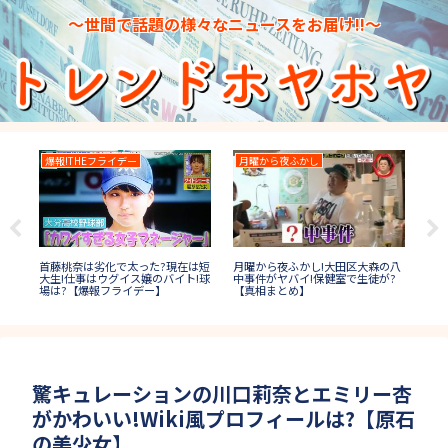
～世間で話題の様々なニュースをお届け!!～
爆報!THEフライデー
月曜から夜ふかし
大
題＆
大食
首藤桃奈は劣化で太った?現在は短
月曜から夜ふかし!大田区大森の八
答
者
大生!仕事はウグイス嬢のバイト!球
中事件がヤバイ!保健室で生徒が?
【
場は?【爆報フライデー】
【真相まとめ】
驚キュレーションの川口莉奈とエミリー杏
がかわいい!Wiki風プロフィールは?【原石
の美少女】