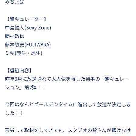
みちょぱ
【驚キュレーター】
中島健人(Sexy Zone)
勝村政信
藤本敏史(FUJIWARA)
ミキ(亜生・昴生)
【番組内容】
昨年
9
月に放送されて大人気を博した特番の「驚キュレー
ション」第2弾！！
今回はなんとゴールデンタイムに進出して放送が決定しま
した！！
苦労して取材をしてきても、スタジオの皆さんが驚けなけ