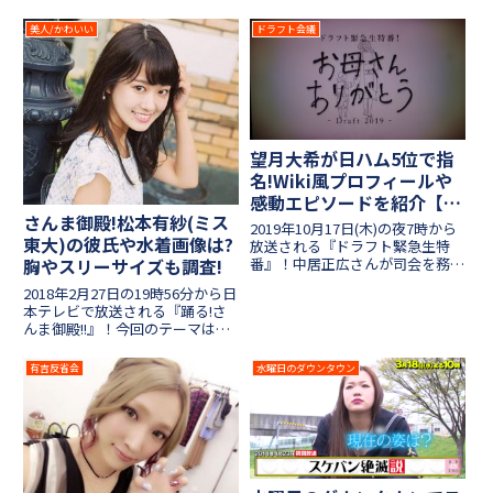
ク!」！今回は「NEXT第七世代」
ツ』！今回はロンハーに時々呼ぶ
をテーマに、霜降り・EXITらの次
かもしれない女性タレントオーデ
美人/かわいい
ドラフト会議
にブレイクするかもしれない7組
ィションのドッキリが企画されま
を雛壇に呼んで色々な質問やネタ
した。そこで企画に呼ばれた安倍
が飛び交いま...
乙(あべおと)さんが...
望月大希が日ハム5位で指
名!Wiki風プロフィールや
感動エピソードを紹介【ド
さんま御殿!松本有紗(ミス
ラフト会議2019緊急生特
2019年10月17日(木)の夜7時から
東大)の彼氏や水着画像は?
番】
放送される『ドラフト緊急生特
番』！中居正広さんが司会を務め
胸やスリーサイズも調査!
る番組で、「お母さんありがと
2018年2月27日の19時56分から日
う」をテーマに感動エピソードを
本テレビで放送される『踊る!さ
伝えてくれます。今回は北海道日
んま御殿!!』！今回のテーマはイ
本ハムファイターズからドラフト
ンテリ軍団vsおバカ軍団の熾烈
5位指名を受けた投手、創...
なトークバトルが繰り広げられま
有吉反省会
水曜日のダウンタウン
した！中でもインテリ軍団側で出
演したミス東大の松本有紗さんが
「桐谷美玲に似てる...