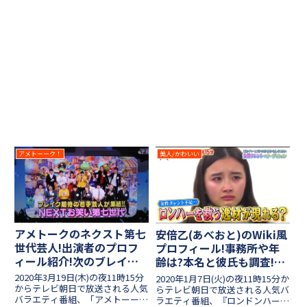
アメトーーク！
美人/かわいい
アメトークのネクスト第七
安倍乙(あべおと)のWiki風
世代芸人!出演者のプロフ
プロフィール!事務所や年
ィール紹介!次のブレイク
齢は?本名と彼氏も調査!
は誰?
【ロンドンハーツ】
2020年3月19日(木)の夜11時15分
2020年1月7日(火)の夜11時15分か
からテレビ朝日で放送される人気
らテレビ朝日で放送される人気バ
バラエティ番組、「アメトーー
ラエティ番組、『ロンドンハー