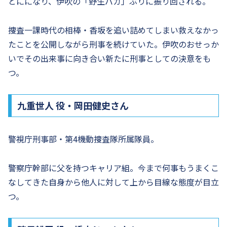
とにになり、伊吹の「野生バカ」ぶりに振り回される。
捜査一課時代の相棒・香坂を追い詰めてしまい救えなかっ
たことを公開しながら刑事を続けていた。伊吹のおせっか
いでその出来事に向き合い新たに刑事としての決意をも
つ。
九重世人 役・岡田健史さん
警視庁刑事部・第4機動捜査隊所属隊員。
警察庁幹部に父を持つキャリア組。今まで何事もうまくこ
なしてきた自身から他人に対して上から目線な態度が目立
つ。