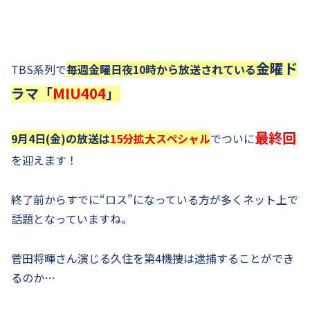
金曜ド
TBS系列で
毎週金曜日夜10時から放送されている
ラマ「
MIU404
」
最終回
9月4日(金)の放送は
15分拡大スペシャル
でついに
を迎えます！
終了前からすでに“ロス”になっている方が多くネット上で
話題となっていますね。
菅田将暉さん演じる久住を第4機捜は逮捕することができ
るのか…