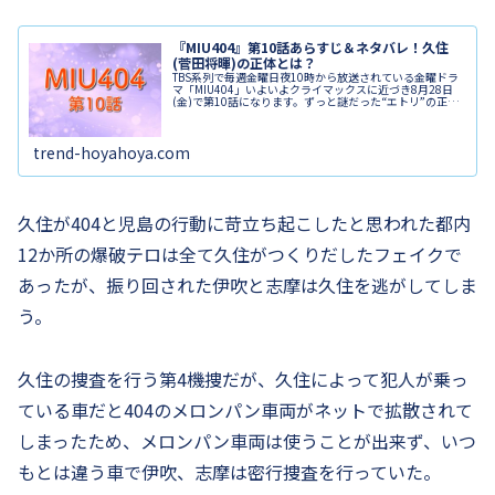
『MIU404』第10話あらすじ＆ネタバレ！久住
(菅田将暉)の正体とは？
TBS系列で毎週金曜日夜10時から放送されている金曜ドラ
マ「MIU404」いよいよクライマックスに近づき8月28日
(金)で第10話になります。ずっと謎だった“エトリ”の正体
がわかり、しかし、黒幕は菅田将暉さん演じる久住だった
こともわかりまし...
trend-hoyahoya.com
久住が404と児島の行動に苛立ち起こしたと思われた都内
12か所の爆破テロは全て久住がつくりだしたフェイクで
あったが、振り回された伊吹と志摩は久住を逃がしてしま
う。
久住の捜査を行う第4機捜だが、久住によって犯人が乗っ
ている車だと404のメロンパン車両がネットで拡散されて
しまったため、メロンパン車両は使うことが出来ず、いつ
もとは違う車で伊吹、志摩は密行捜査を行っていた。