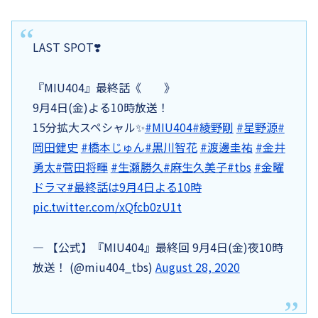
LAST SPOT❣️
『MIU404』最終話《 》
9月4日(金)よる10時放送！
15分拡大スペシャル✨
#MIU404
#綾野剛
#星野源
#
岡田健史
#橋本じゅん
#黒川智花
#渡邊圭祐
#金井
勇太
#菅田将暉
#生瀬勝久
#麻生久美子
#tbs
#金曜
ドラマ
#最終話は9月4日よる10時
pic.twitter.com/xQfcb0zU1t
— 【公式】『MIU404』最終回 9月4日(金)夜10時
放送！ (@miu404_tbs)
August 28, 2020