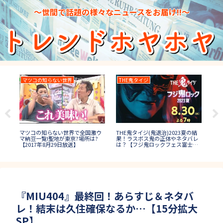
～世間で話題の様々なニュースをお届け!!～
マツコの知らない世界
THE鬼タイジ
高
五島
THE鬼タイジ(鬼退治)2023夏の結
高校
マツコの知らない世界で全国激ウ
の後
果！ラスボス鬼の正体やネタバレ
い
マ納豆一覧!聖地が東京?場所は?
は？【フジ鬼ロックフェス富士
画
【2017年8月29日放送】
山】
『MIU404』最終回！あらすじ＆ネタバ
レ！結末は久住確保なるか…【15分拡大
SP】